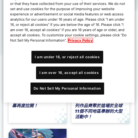
or that they have collected from your use of their services. We do not
為進階玩家準備的1vs1大
LCQ
set and use cookies for the purpose of improving your website
賽。
把握最後機會，
experience or advertisement or social media features or web access
爭奪World
晉級錦標賽2026亞洲決
analytics for our users under 16 years of age. Please click “I am under
Championship 26-27亞
賽！
16, or reject all cookies” if you are below the age of 16. Please click “I
洲決賽賽參賽權的官方大
am over 16, accept all cookies” if you are 16 years of age or older, and
賽即將開幕！
accept all cookies. To customize your cookie settings, please click “Do
Not Sell My Personal Information”.
Privacy Policy
I am under 16, or reject all cookies
I am over 16, accept all cookies
Do Not Sell My Personal Information
數碼寶貝卡牌遊戲 World
BANDAI CARD GAMES
Championship 26-27
Fest 26-27
全世界玩家激烈對決的帷
BANDAI CARD GAME系
幕再度拉開！
列作品齊聚於這場於全球
11個不同地區舉辦的大型
活動中！