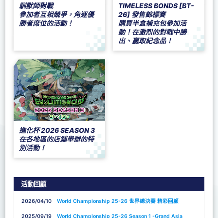
馴獸師對戰
TIMELESS BONDS [BT-
參加者互相競爭，角逐優
26] 發售錦標賽
勝者席位的活動！
購買半盒補充包參加活
動！在激烈的對戰中勝
出、贏取紀念品！
進化杯 2026 SEASON 3
在各地區的店鋪舉辦的特
別活動！
活動回顧
2026/04/10
World Championship 25-26 世界總決賽 精彩回顧
2025/09/19
World Championship 25-26 Season 1 -Grand Asia