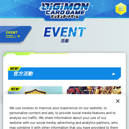
官方活動
We use cookies to improve your experience on our website, to
personalize content and ads, to provide social media features and to
analyze our traffic. We share information about your use of our
website with our social media, advertising and analytics partners, who
may combine it with other information that you have provided to them
DC-1 大獎賽 2026
Grand Asia Open 2026