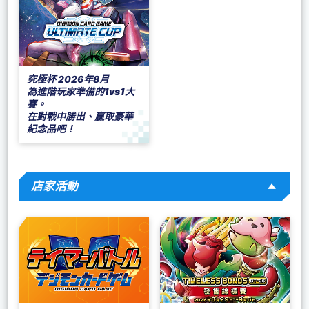
究極杯 2026年8月
為進階玩家準備的1vs1大
賽。
在對戰中勝出、贏取豪華
紀念品吧！
店家活動